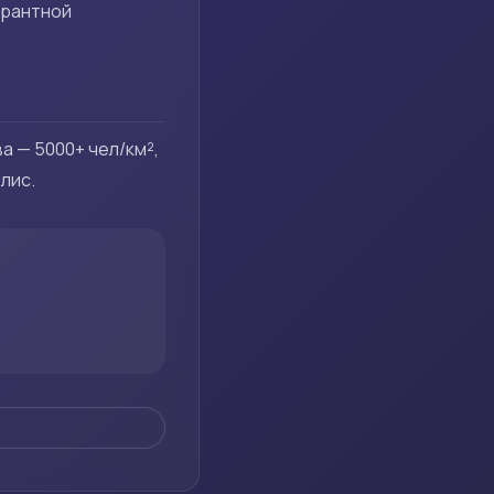
ерантной
а — 5000+ чел/км²,
лис.