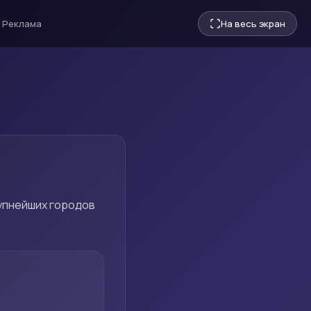
Реклама
На весь экран
рупнейших городов