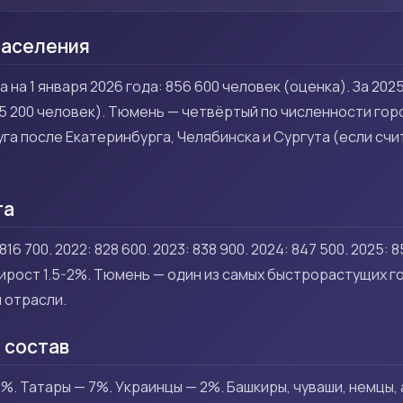
населения
 на 1 января 2026 года: 856 600 человек (оценка). За 202
15 200 человек). Тюмень — четвёртый по численности го
га после Екатеринбурга, Челябинска и Сургута (если сч
та
 816 700. 2022: 828 600. 2023: 838 900. 2024: 847 500. 2025: 8
рост 1.5-2%. Тюмень — один из самых быстрорастущих г
 отрасли.
 состав
%. Татары — 7%. Украинцы — 2%. Башкиры, чуваши, немцы