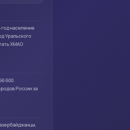
5 год население
род Уральского
итать ХМАО
56 600.
ородов России за
, азербайджанцы,