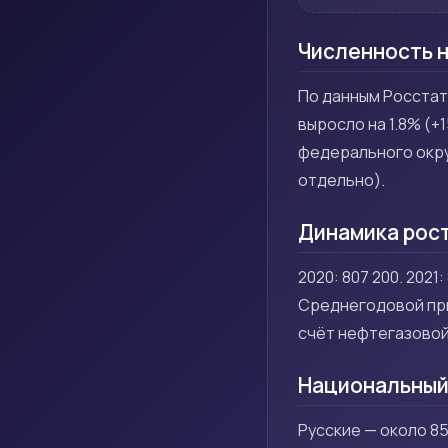
Численность 
По данным Росстата
выросло на 1.8% (+
федерального окру
отдельно).
Динамика рос
2020: 807 200. 2021:
Среднегодовой при
счёт нефтегазовой
Национальный
Русские — около 85