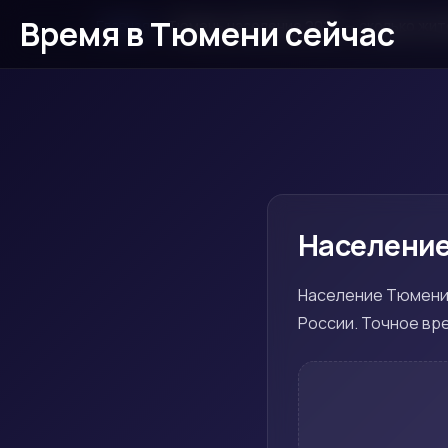
Время в Тюмени сейчас
Главная
›
Тюмень население 2026 — сколько жит
Население
Население Тюмени 
России. Точное вр