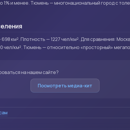
 по 1% и менее. Тюмень — многонациональный город с тол
селения
98 км². Плотность — 1227 чел/км². Для сравнения: Москв
00 чел/км². Тюмень — относительно «просторный» мегапо
роваться на нашем сайте?
Посмотреть медиа-кит
асам