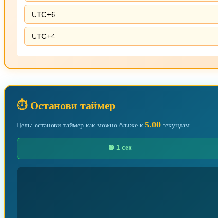
UTC+6
UTC+4
⏱️ Останови таймер
5.00
Цель: останови таймер как можно ближе к
секундам
🟢 1 сек