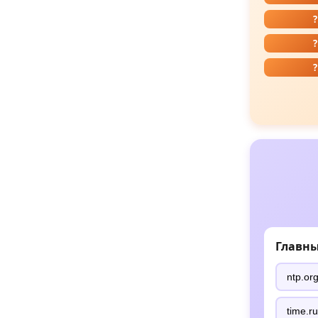
?
?
?
Главны
ntp.or
time.ru