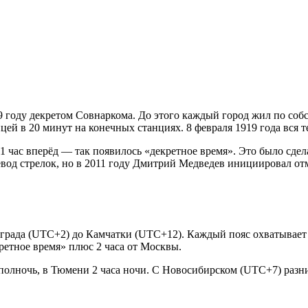
9 году декретом Совнаркома. До этого каждый город жил по соб
ей в 20 минут на конечных станциях. 8 февраля 1919 года вся 
1 час вперёд — так появилось «декретное время». Это было сдел
вод стрелок, но в 2011 году Дмитрий Медведев инициировал отме
града (UTC+2) до Камчатки (UTC+12). Каждый пояс охватывает 
етное время» плюс 2 часа от Москвы.
олночь, в Тюмени 2 часа ночи. С Новосибирском (UTC+7) разниц