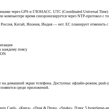
ными через GPS и ГЛОНАСС. UTC (Coordinated Universal Time) 
ли компьютере время синхронизируется через NTP-протокол с то
я. Россия, Китай, Япония, Индия — нет. ЕС планирует отменить 
низация
к каждому поясу
JSON
е на домашний экран телефона. Доступны: офлайн-режим, push-у
 появится среди приложений.
ry Card», «Квиз», «Drag & Drop», «Snake». Плюс 5 hyperlapse-ан