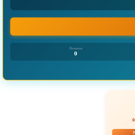
Попыток
0
0
?