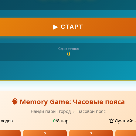
▶ СТАРТ
Серия точных
0
🧠 Memory Game: Часовые пояса
Найди пары: город ↔ часовой пояс
ходов
0
/8 пар
🏆 Лучший:
?
?