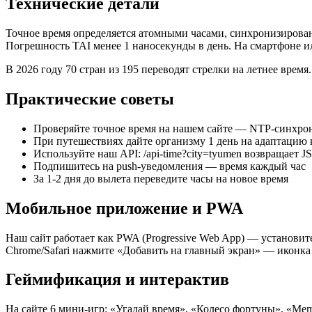
Технические детали
Точное время определяется атомными часами, синхронизирован
Погрешность TAI менее 1 наносекунды в день. На смартфоне и
В 2026 году 70 стран из 195 переводят стрелки на летнее врем
Практические советы
Проверяйте точное время на нашем сайте — NTP-синхро
При путешествиях дайте организму 1 день на адаптацию 
Используйте наш API: /api-time?city=tyumen возвращает 
Подпишитесь на push-уведомления — время каждый час
За 1-2 дня до вылета переведите часы на новое время
Мобильное приложение и PWA
Наш сайт работает как PWA (Progressive Web App) — установит
Chrome/Safari нажмите «Добавить на главный экран» — иконка
Геймификация и интерактив
На сайте 6 мини-игр: «Угадай время», «Колесо фортуны», «Memo