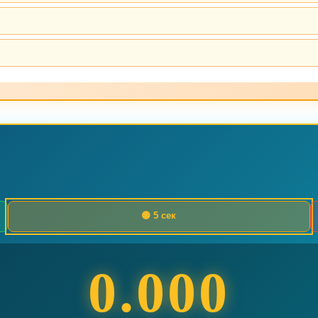
🟡 5 сек
0.000