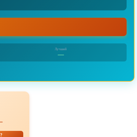
Лучший
—
—
?