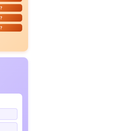
?
?
?